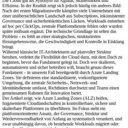
Die Cloud gilt als Synonym für Agilität, Skalierbarkeit und
Effizienz. In der Realität zeigt sich jedoch häufig ein anderes Bild:
Nach der ersten Migrationswelle kämpfen viele Unternehmen mit
einer unübersichtlichen Landschaft aus Subscriptions, inkonsistenter
Governance und sicherheitskritischen Lücken. Workloads entstehen
ad hoc per ClickOps, zentrale Plattformdienste fehlen oder wurden
später mühsam ergänzt. Die technische Grundlage ist selten das
Problem – es fehlt an einer strategischen, strukturierten
Herangehensweise, die Geschwindigkeit und Kontrolle in Einklang
bringt.
Während klassische IT-Architekturen auf planvoller Struktur
beruhen, verleitet die Flexibilität der Cloud dazu, mit dem Dach zu
beginnen, bevor das Fundament gelegt ist. Doch wer skalieren,
automatisieren und sicher betreiben will, braucht genau dieses
Fundament – in unserem Fall bereitgestellt durch Azure Landing
Zones. Sie definieren eine standardisierte, vorkonfigurierte
Umgebung, die zentrale Sicherheits-, Netzwerk- und
Identitätsdienste umfasst, Richtlinien durchsetzt und Teams einen
gemeinsamen Rahmen für Innovation bietet.
Der Artikel zeigt, wie Azure Landing Zones (ALZ) helfen,
fragmentierte Cloudlandschaften in kontrollierbare, sichere und
skalierbare Plattformen zu überführen. Im Fokus steht ein
plattformorientierter Ansatz, der Governance, Struktur und
Wiederverwendbarkeit von Anfang an systematisch verankert, und
zwar unabhängig davon, ob bestehende Workloads migriert oder