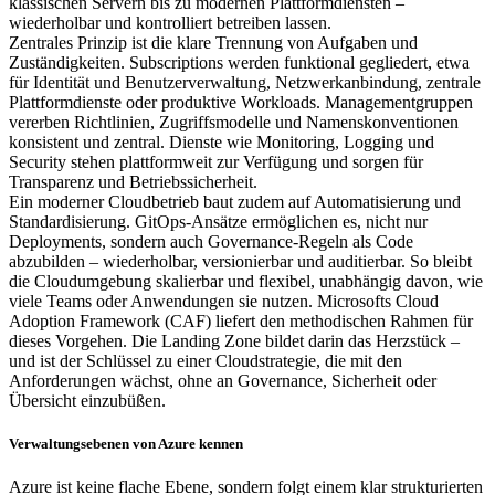
klassischen Servern bis zu modernen Plattformdiensten –
wiederholbar und kontrolliert betreiben lassen.
Zentrales Prinzip ist die klare Trennung von Aufgaben und
Zuständigkeiten. Subscriptions werden funktional gegliedert, etwa
für Identität und Benutzerverwaltung, Netzwerkanbindung, zentrale
Plattformdienste oder produktive Workloads. Managementgruppen
vererben Richtlinien, Zugriffsmodelle und Namenskonventionen
konsistent und zentral. Dienste wie Monitoring, Logging und
Security stehen plattformweit zur Verfügung und sorgen für
Transparenz und Betriebssicherheit.
Ein moderner Cloudbetrieb baut zudem auf Automatisierung und
Standardisierung. GitOps-Ansätze ermöglichen es, nicht nur
Deployments, sondern auch Governance-Regeln als Code
abzubilden – wiederholbar, versionierbar und auditierbar. So bleibt
die Cloudumgebung skalierbar und flexibel, unabhängig davon, wie
viele Teams oder Anwendungen sie nutzen. Microsofts Cloud
Adoption Framework (CAF) liefert den methodischen Rahmen für
dieses Vorgehen. Die Landing Zone bildet darin das Herzstück –
und ist der Schlüssel zu einer Cloudstrategie, die mit den
Anforderungen wächst, ohne an Governance, Sicherheit oder
Übersicht einzubüßen.
Verwaltungsebenen von Azure kennen
Azure ist keine flache Ebene, sondern folgt einem klar strukturierten