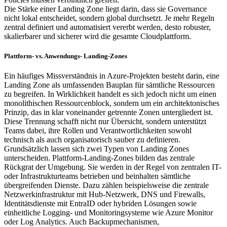
Die Stärke einer Landing Zone liegt darin, dass sie Governance
nicht lokal entscheidet, sondern global durchsetzt. Je mehr Regeln
zentral definiert und automatisiert vererbt werden, desto robuster,
skalierbarer und sicherer wird die gesamte Cloudplattform.
Plattform- vs. Anwendungs- Landing-Zones
Ein häufiges Missverständnis in Azure-Projekten besteht darin, eine
Landing Zone als umfassenden Bauplan für sämtliche Ressourcen
zu begreifen. In Wirklichkeit handelt es sich jedoch nicht um einen
monolithischen Ressourcenblock, sondern um ein architektonisches
Prinzip, das in klar voneinander getrennte Zonen untergliedert ist.
Diese Trennung schafft nicht nur Übersicht, sondern unterstützt
Teams dabei, ihre Rollen und Verantwortlichkeiten sowohl
technisch als auch organisatorisch sauber zu definieren.
Grundsätzlich lassen sich zwei Typen von Landing Zones
unterscheiden. Plattform-Landing-Zones bilden das zentrale
Rückgrat der Umgebung. Sie werden in der Regel von zentralen IT-
oder Infrastrukturteams betrieben und beinhalten sämtliche
übergreifenden Dienste. Dazu zählen beispielsweise die zentrale
Netzwerkinfrastruktur mit Hub-Netzwerk, DNS und Firewalls,
Identitätsdienste mit EntraID oder hybriden Lösungen sowie
einheitliche Logging- und Monitoringsysteme wie Azure Monitor
oder Log Analytics. Auch Backupmechanismen,