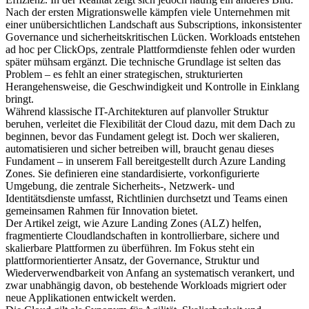
Nach der ersten Migrationswelle kämpfen viele Unternehmen mit
einer unübersichtlichen Landschaft aus Subscriptions, inkonsistenter
Governance und sicherheitskritischen Lücken. Workloads entstehen
ad hoc per ClickOps, zentrale Plattformdienste fehlen oder wurden
später mühsam ergänzt. Die technische Grundlage ist selten das
Problem – es fehlt an einer strategischen, strukturierten
Herangehensweise, die Geschwindigkeit und Kontrolle in Einklang
bringt.
Während klassische IT-Architekturen auf planvoller Struktur
beruhen, verleitet die Flexibilität der Cloud dazu, mit dem Dach zu
beginnen, bevor das Fundament gelegt ist. Doch wer skalieren,
automatisieren und sicher betreiben will, braucht genau dieses
Fundament – in unserem Fall bereitgestellt durch Azure Landing
Zones. Sie definieren eine standardisierte, vorkonfigurierte
Umgebung, die zentrale Sicherheits-, Netzwerk- und
Identitätsdienste umfasst, Richtlinien durchsetzt und Teams einen
gemeinsamen Rahmen für Innovation bietet.
Der Artikel zeigt, wie Azure Landing Zones (ALZ) helfen,
fragmentierte Cloudlandschaften in kontrollierbare, sichere und
skalierbare Plattformen zu überführen. Im Fokus steht ein
plattformorientierter Ansatz, der Governance, Struktur und
Wiederverwendbarkeit von Anfang an systematisch verankert, und
zwar unabhängig davon, ob bestehende Workloads migriert oder
neue Applikationen entwickelt werden.