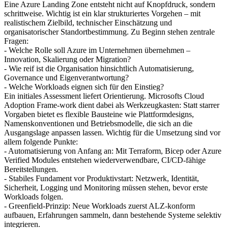
Eine Azure Landing Zone entsteht nicht auf Knopfdruck, sondern
schrittweise. Wichtig ist ein klar strukturiertes Vorgehen – mit
realistischem Zielbild, technischer Einschätzung und
organisatorischer Standortbestimmung. Zu Beginn stehen zentrale
Fragen:
- Welche Rolle soll Azure im Unternehmen übernehmen –
Innovation, Skalierung oder Migration?
- Wie reif ist die Organisation hinsichtlich Automatisierung,
Governance und Eigenverantwortung?
- Welche Workloads eignen sich für den Einstieg?
Ein initiales Assessment liefert Orientierung. Microsofts Cloud
Adoption Frame-work dient dabei als Werkzeugkasten: Statt starrer
Vorgaben bietet es flexible Bausteine wie Plattformdesigns,
Namenskonventionen und Betriebsmodelle, die sich an die
Ausgangslage anpassen lassen. Wichtig für die Umsetzung sind vor
allem folgende Punkte:
- Automatisierung von Anfang an: Mit Terraform, Bicep oder Azure
Verified Modules entstehen wiederverwendbare, CI/CD-fähige
Bereitstellungen.
- Stabiles Fundament vor Produktivstart: Netzwerk, Identität,
Sicherheit, Logging und Monitoring müssen stehen, bevor erste
Workloads folgen.
- Greenfield-Prinzip: Neue Workloads zuerst ALZ-konform
aufbauen, Erfahrungen sammeln, dann bestehende Systeme selektiv
integrieren.