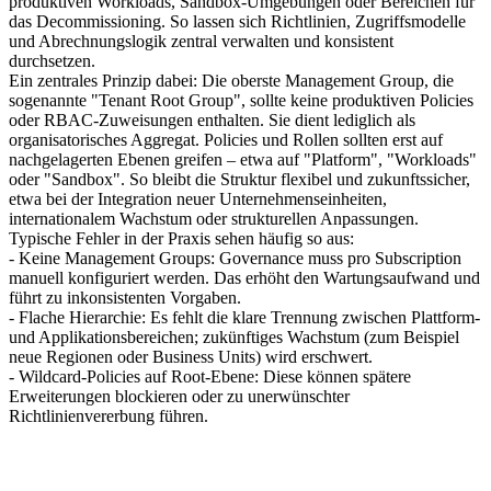
produktiven Workloads, Sandbox-Umgebungen oder Bereichen für
das Decommissioning. So lassen sich Richtlinien, Zugriffsmodelle
und Abrechnungslogik zentral verwalten und konsistent
durchsetzen.
Ein zentrales Prinzip dabei: Die oberste Management Group, die
sogenannte "Tenant Root Group", sollte keine produktiven Policies
oder RBAC-Zuweisungen enthalten. Sie dient lediglich als
organisatorisches Aggregat. Policies und Rollen sollten erst auf
nachgelagerten Ebenen greifen – etwa auf "Platform", "Workloads"
oder "Sandbox". So bleibt die Struktur flexibel und zukunftssicher,
etwa bei der Integration neuer Unternehmenseinheiten,
internationalem Wachstum oder strukturellen Anpassungen.
Typische Fehler in der Praxis sehen häufig so aus:
- Keine Management Groups: Governance muss pro Subscription
manuell konfiguriert werden. Das erhöht den Wartungsaufwand und
führt zu inkonsistenten Vorgaben.
- Flache Hierarchie: Es fehlt die klare Trennung zwischen Plattform-
und Applikationsbereichen; zukünftiges Wachstum (zum Beispiel
neue Regionen oder Business Units) wird erschwert.
- Wildcard-Policies auf Root-Ebene: Diese können spätere
Erweiterungen blockieren oder zu unerwünschter
Richtlinienvererbung führen.