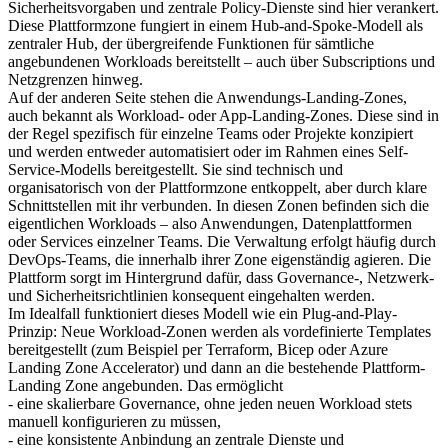
Sicherheitsvorgaben und zentrale Policy-Dienste sind hier verankert.
Diese Plattformzone fungiert in einem Hub-and-Spoke-Modell als
zentraler Hub, der übergreifende Funktionen für sämtliche
angebundenen Workloads bereitstellt – auch über Subscriptions und
Netzgrenzen hinweg.
Auf der anderen Seite stehen die Anwendungs-Landing-Zones,
auch bekannt als Workload- oder App-Landing-Zones. Diese sind in
der Regel spezifisch für einzelne Teams oder Projekte konzipiert
und werden entweder automatisiert oder im Rahmen eines Self-
Service-Modells bereitgestellt. Sie sind technisch und
organisatorisch von der Plattformzone entkoppelt, aber durch klare
Schnittstellen mit ihr verbunden. In diesen Zonen befinden sich die
eigentlichen Workloads – also Anwendungen, Datenplattformen
oder Services einzelner Teams. Die Verwaltung erfolgt häufig durch
DevOps-Teams, die innerhalb ihrer Zone eigenständig agieren. Die
Plattform sorgt im Hintergrund dafür, dass Governance-, Netzwerk-
und Sicherheitsrichtlinien konsequent eingehalten werden.
Im Idealfall funktioniert dieses Modell wie ein Plug-and-Play-
Prinzip: Neue Workload-Zonen werden als vordefinierte Templates
bereitgestellt (zum Beispiel per Terraform, Bicep oder Azure
Landing Zone Accelerator) und dann an die bestehende Plattform-
Landing Zone angebunden. Das ermöglicht
- eine skalierbare Governance, ohne jeden neuen Workload stets
manuell konfigurieren zu müssen,
- eine konsistente Anbindung an zentrale Dienste und