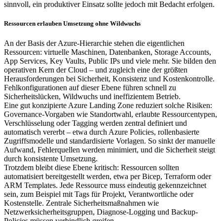
sinnvoll, ein produktiver Einsatz sollte jedoch mit Bedacht erfolgen.
Ressourcen erlauben Umsetzung ohne Wildwuchs
An der Basis der Azure-Hierarchie stehen die eigentlichen
Ressourcen: virtuelle Maschinen, Datenbanken, Storage Accounts,
App Services, Key Vaults, Public IPs und viele mehr. Sie bilden den
operativen Kern der Cloud – und zugleich eine der größten
Herausforderungen bei Sicherheit, Konsistenz und Kostenkontrolle.
Fehlkonfigurationen auf dieser Ebene führen schnell zu
Sicherheitslücken, Wildwuchs und ineffizientem Betrieb.
Eine gut konzipierte Azure Landing Zone reduziert solche Risiken:
Governance-Vorgaben wie Standortwahl, erlaubte Ressourcentypen,
Verschlüsselung oder Tagging werden zentral definiert und
automatisch vererbt – etwa durch Azure Policies, rollenbasierte
Zugriffsmodelle und standardisierte Vorlagen. So sinkt der manuelle
Aufwand, Fehlerquellen werden minimiert, und die Sicherheit steigt
durch konsistente Umsetzung.
Trotzdem bleibt diese Ebene kritisch: Ressourcen sollten
automatisiert bereitgestellt werden, etwa per Bicep, Terraform oder
ARM Templates. Jede Ressource muss eindeutig gekennzeichnet
sein, zum Beispiel mit Tags für Projekt, Verantwortliche oder
Kostenstelle. Zentrale Sicherheitsmaßnahmen wie
Netzwerksicherheitsgruppen, Diagnose-Logging und Backup-
Policies müssen verbindlich greifen.