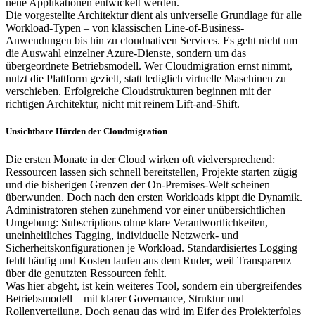
neue Applikationen entwickelt werden.
Die vorgestellte Architektur dient als universelle Grundlage für alle
Workload-Typen – von klassischen Line-of-Business-
Anwendungen bis hin zu cloudnativen Services. Es geht nicht um
die Auswahl einzelner Azure-Dienste, sondern um das
übergeordnete Betriebsmodell. Wer Cloudmigration ernst nimmt,
nutzt die Plattform gezielt, statt lediglich virtuelle Maschinen zu
verschieben. Erfolgreiche Cloudstrukturen beginnen mit der
richtigen Architektur, nicht mit reinem Lift-and-Shift.
Unsichtbare Hürden der Cloudmigration
Die ersten Monate in der Cloud wirken oft vielversprechend:
Ressourcen lassen sich schnell bereitstellen, Projekte starten zügig
und die bisherigen Grenzen der On-Premises-Welt scheinen
überwunden. Doch nach den ersten Workloads kippt die Dynamik.
Administratoren stehen zunehmend vor einer unübersichtlichen
Umgebung: Subscriptions ohne klare Verantwortlichkeiten,
uneinheitliches Tagging, individuelle Netzwerk- und
Sicherheitskonfigurationen je Workload. Standardisiertes Logging
fehlt häufig und Kosten laufen aus dem Ruder, weil Transparenz
über die genutzten Ressourcen fehlt.
Was hier abgeht, ist kein weiteres Tool, sondern ein übergreifendes
Betriebsmodell – mit klarer Governance, Struktur und
Rollenverteilung. Doch genau das wird im Eifer des Projekterfolgs