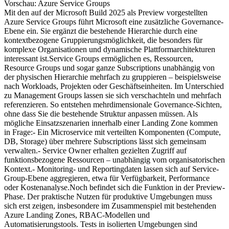
Vorschau: Azure Service Groups
Mit den auf der Microsoft Build 2025 als Preview vorgestellten
Azure Service Groups führt Microsoft eine zusätzliche Governance-
Ebene ein. Sie ergänzt die bestehende Hierarchie durch eine
kontextbezogene Gruppierungsmöglichkeit, die besonders für
komplexe Organisationen und dynamische Plattformarchitekturen
interessant ist.Service Groups ermöglichen es, Ressourcen,
Resource Groups und sogar ganze Subscriptions unabhängig von
der physischen Hierarchie mehrfach zu gruppieren – beispielsweise
nach Workloads, Projekten oder Geschäftseinheiten. Im Unterschied
zu Management Groups lassen sie sich verschachteln und mehrfach
referenzieren. So entstehen mehrdimensionale Governance-Sichten,
ohne dass Sie die bestehende Struktur anpassen müssen. Als
mögliche Einsatzszenarien innerhalb einer Landing Zone kommen
in Frage:- Ein Microservice mit verteilten Komponenten (Compute,
DB, Storage) über mehrere Subscriptions lässt sich gemeinsam
verwalten.- Service Owner erhalten gezielten Zugriff auf
funktionsbezogene Ressourcen – unabhängig vom organisatorischen
Kontext.- Monitoring- und Reportingdaten lassen sich auf Service-
Group-Ebene aggregieren, etwa für Verfügbarkeit, Performance
oder Kostenanalyse.Noch befindet sich die Funktion in der Preview-
Phase. Der praktische Nutzen für produktive Umgebungen muss
sich erst zeigen, insbesondere im Zusammenspiel mit bestehenden
Azure Landing Zones, RBAC-Modellen und
Automatisierungstools. Tests in isolierten Umgebungen sind