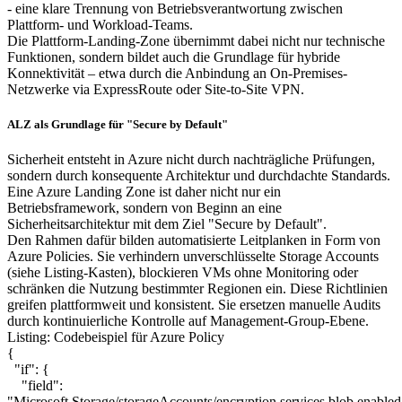
- eine klare Trennung von Betriebsverantwortung zwischen
Plattform- und Workload-Teams.
Die Plattform-Landing-Zone übernimmt dabei nicht nur technische
Funktionen, sondern bildet auch die Grundlage für hybride
Konnektivität – etwa durch die Anbindung an On-Premises-
Netzwerke via ExpressRoute oder Site-to-Site VPN.
ALZ als Grundlage für "Secure by Default"
Sicherheit entsteht in Azure nicht durch nachträgliche Prüfungen,
sondern durch konsequente Architektur und durchdachte Standards.
Eine Azure Landing Zone ist daher nicht nur ein
Betriebsframework, sondern von Beginn an eine
Sicherheitsarchitektur mit dem Ziel "Secure by Default".
Den Rahmen dafür bilden automatisierte Leitplanken in Form von
Azure Policies. Sie verhindern unverschlüsselte Storage Accounts
(siehe Listing-Kasten), blockieren VMs ohne Monitoring oder
schränken die Nutzung bestimmter Regionen ein. Diese Richtlinien
greifen plattformweit und konsistent. Sie ersetzen manuelle Audits
durch kontinuierliche Kontrolle auf Management-Group-Ebene.
Listing: Codebeispiel für Azure Policy
{
"if": {
"field":
"Microsoft.Storage/storageAccounts/encryption.services.blob.enabled