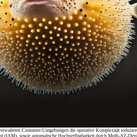
erwalteten Container-Umgebungen die operative Komplexität reduziere
t (IAM), sowie automatische Hochverfügbarkeit durch Multi-AZ-Dep