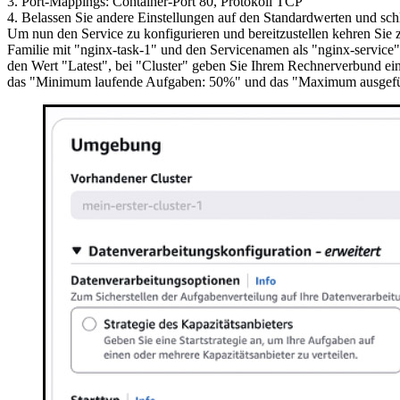
3. Port-Mappings: Container-Port 80, Protokoll TCP
4. Belassen Sie andere Einstellungen auf den Standardwerten und schl
Um nun den Service zu konfigurieren und bereitzustellen kehren Sie 
Familie mit "nginx-task-1" und den Servicenamen als "nginx-service".
den Wert "Latest", bei "Cluster" geben Sie Ihrem Rechnerverbund eine
das "Minimum laufende Aufgaben: 50%" und das "Maximum ausgefüh