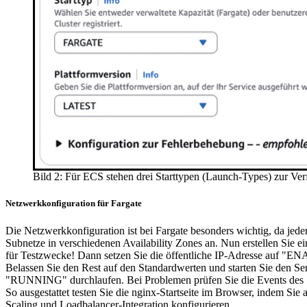
Bild 2: Für ECS stehen drei Starttypen (Launch-Types) zur Ve
Netzwerkkonfiguration für Fargate
Die Netzwerkkonfiguration ist bei Fargate besonders wichtig, da jed
Subnetze in verschiedenen Availability Zones an. Nun erstellen Sie 
für Testzwecke! Dann setzen Sie die öffentliche IP-Adresse auf "ENA
Belassen Sie den Rest auf den Standardwerten und starten Sie de
"RUNNING" durchlaufen. Bei Problemen prüfen Sie die Events des Ser
So ausgestattet testen Sie die nginx-Startseite im Browser, indem Si
Scaling und Loadbalancer-Integration konfigurieren.