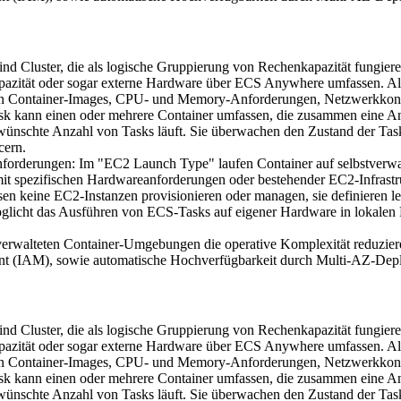
sind Cluster, die als logische Gruppierung von Rechenkapazität fungier
pazität oder sogar externe Hardware über ECS Anywhere umfassen. Als 
fizieren Container-Images, CPU- und Memory-Anforderungen, Netzwerkk
ask kann einen oder mehrere Container umfassen, die zusammen eine Anw
gewünschte Anzahl von Tasks läuft. Sie überwachen den Zustand der Task
cern.
nforderungen: Im "EC2 Launch Type" laufen Container auf selbstverwal
mit spezifischen Hardwareanforderungen oder bestehender EC2-Infrastr
ssen keine EC2-Instanzen provisionieren oder managen, sie definieren
möglicht das Ausführen von ECS-Tasks auf eigener Hardware in lokal
erwalteten Container-Umgebungen die operative Komplexität reduziere
t (IAM), sowie automatische Hochverfügbarkeit durch Multi-AZ-Dep
sind Cluster, die als logische Gruppierung von Rechenkapazität fungier
pazität oder sogar externe Hardware über ECS Anywhere umfassen. Als 
fizieren Container-Images, CPU- und Memory-Anforderungen, Netzwerkk
ask kann einen oder mehrere Container umfassen, die zusammen eine Anw
gewünschte Anzahl von Tasks läuft. Sie überwachen den Zustand der Task