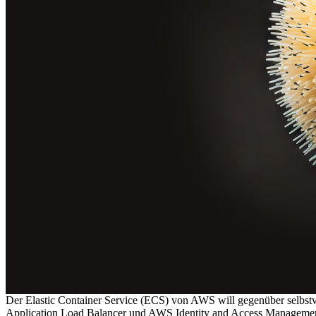
Der Elastic Container Service (ECS) von AWS will gegenüber selbstv
Application Load Balancer und AWS Identity and Access Managemen