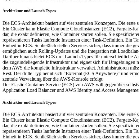
Architektur und Launch Types
Die ECS-Architektur basiert auf vier zentralen Konzepten. Die erste 
Ein Cluster kann Elastic Compute Cloudinstanzen (EC2), Fargate-Ka
dar, die exakt definieren, wie Container starten sollen. Sie spezi
repräsentieren Tasks laufende Instanzen einer Task-Definition. Ein T
Einheit in ECS. Schließlich stellen Services sicher, dass immer die 
ermöglichen auch Rolling-Updates und die Integration mit Loadbalan
Darüber hinaus bietet ECS drei Launch-Types für unterschiedliche A
die zugrundeliegende Infrastruktur und eignet sich für Umgebungen 
dem AWS die komplette Infrastruktur verwaltet. Administratoren mü
Rest. Der dritte Typ nennt sich "External (ECS Anywhere)" und er
zentrale Verwaltung über die AWS-Konsole erfolgt.
Der Elastic Container Service (ECS) von AWS will gegenüber selbstv
Application Load Balancer und AWS Identity and Access Managemen
Architektur und Launch Types
Die ECS-Architektur basiert auf vier zentralen Konzepten. Die erste 
Ein Cluster kann Elastic Compute Cloudinstanzen (EC2), Fargate-Ka
dar, die exakt definieren, wie Container starten sollen. Sie spezi
repräsentieren Tasks laufende Instanzen einer Task-Definition. Ein T
Einheit in ECS. Schließlich stellen Services sicher, dass immer die 