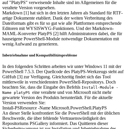
auf "PlatyPS" verweisende Inhalte sind im Allgemeinen für die
veraltete Version vorgesehen.
Markdown [1] hat sich in den letzten Jahren als Standard für RTF-
artige Dokumente etabliert. Dank der weiten Verbreitung des
Dateiformats gibt es für so gut wie alle Plattformen entsprechende
Editoren mit WYSISWYG-Funktionen. Und der Markdown-
MAML-Konverter PlatyPS [2] hilft Administratoren dabei, die für
hauseigene PowerShell-Module notwendige Dokumentation mit
wenig Aufwand zu generieren.
Inbetriebnahme und Kompatibilitätsprobleme
In den folgenden Schritten arbeiten wir unter Windows 11 mit der
PowerShell 7.5.3. Der Quellcode des PlatyPS-Werkzeugs steht auf
GitHub [3] zur Verfügung. Gleichzeitig findet sich das Tool
mittlerweile in verschiedensten PowerShell-Repositorys. Doch
beachten Sie, dass die Eingabe des Befehls
Install-Module -
eine veraltete und von Microsoft nicht mehr
Name platyPS
gewartete Version des Produkts herunterlädt. Für die aktuelle
Version verwenden Sie:
Install-PSResource -Name Microsoft.PowerShell.PlatyPS
An dieser Stelle konfrontiert Sie die PowerShell mit der üblichen
Beschwerde, die über fehlende Vertrauenswürdigkeit des
Repositoriums PSGallery informiert. Das Quittieren dieser
Sicherheitswarnung ist zur Installation und Inbetriebnahme des