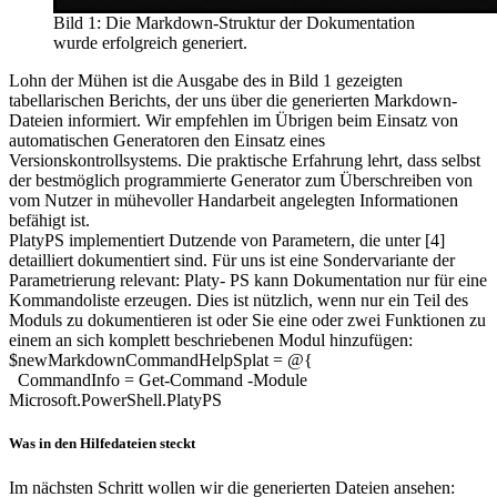
Bild 1: Die Markdown-Struktur der Dokumentation
wurde erfolgreich generiert.
Lohn der Mühen ist die Ausgabe des in Bild 1 gezeigten
tabellarischen Berichts, der uns über die generierten Markdown-
Dateien informiert. Wir empfehlen im Übrigen beim Einsatz von
automatischen Generatoren den Einsatz eines
Versionskontrollsystems. Die praktische Erfahrung lehrt, dass selbst
der bestmöglich programmierte Generator zum Überschreiben von
vom Nutzer in mühevoller Handarbeit angelegten Informationen
befähigt ist.
PlatyPS implementiert Dutzende von Parametern, die unter [4]
detailliert dokumentiert sind. Für uns ist eine Sondervariante der
Parametrierung relevant: Platy- PS kann Dokumentation nur für eine
Kommandoliste erzeugen. Dies ist nützlich, wenn nur ein Teil des
Moduls zu dokumentieren ist oder Sie eine oder zwei Funktionen zu
einem an sich komplett beschriebenen Modul hinzufügen:
$newMarkdownCommandHelpSplat = @{
CommandInfo = Get-Command -Module
Microsoft.PowerShell.PlatyPS
Was in den Hilfedateien steckt
Im nächsten Schritt wollen wir die generierten Dateien ansehen: