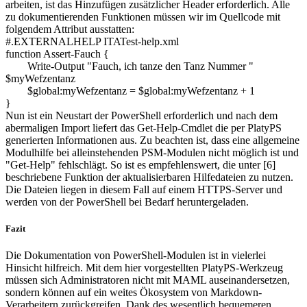
arbeiten, ist das Hinzufügen zusätzlicher Header erforderlich. Alle
zu dokumentierenden Funktionen müssen wir im Quellcode mit
folgendem Attribut ausstatten:
#.EXTERNALHELP ITATest-help.xml
function Assert-Fauch {
Write-Output "Fauch, ich tanze den Tanz Nummer "
$myWefzentanz
$global:myWefzentanz = $global:myWefzentanz + 1
}
Nun ist ein Neustart der PowerShell erforderlich und nach dem
abermaligen Import liefert das Get-Help-Cmdlet die per PlatyPS
generierten Informationen aus. Zu beachten ist, dass eine allgemeine
Modulhilfe bei alleinstehenden PSM-Modulen nicht möglich ist und
"Get-Help" fehlschlägt. So ist es empfehlenswert, die unter [6]
beschriebene Funktion der aktualisierbaren Hilfedateien zu nutzen.
Die Dateien liegen in diesem Fall auf einem HTTPS-Server und
werden von der PowerShell bei Bedarf heruntergeladen.
Fazit
Die Dokumentation von PowerShell-Modulen ist in vielerlei
Hinsicht hilfreich. Mit dem hier vorgestellten PlatyPS-Werkzeug
müssen sich Administratoren nicht mit MAML auseinandersetzen,
sondern können auf ein weites Ökosystem von Markdown-
Verarbeitern zurückgreifen. Dank des wesentlich bequemeren