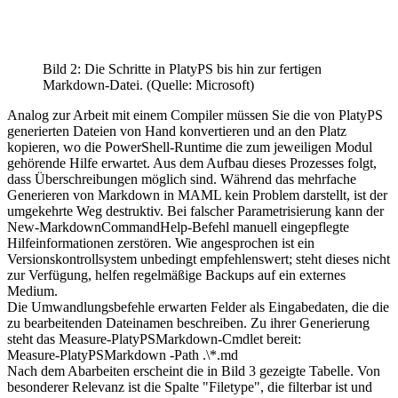
Bild 2: Die Schritte in PlatyPS bis hin zur fertigen
Markdown-Datei. (Quelle: Microsoft)
Analog zur Arbeit mit einem Compiler müssen Sie die von PlatyPS
generierten Dateien von Hand konvertieren und an den Platz
kopieren, wo die PowerShell-Runtime die zum jeweiligen Modul
gehörende Hilfe erwartet. Aus dem Aufbau dieses Prozesses folgt,
dass Überschreibungen möglich sind. Während das mehrfache
Generieren von Markdown in MAML kein Problem darstellt, ist der
umgekehrte Weg destruktiv. Bei falscher Parametrisierung kann der
New-MarkdownCommandHelp-Befehl manuell eingepflegte
Hilfeinformationen zerstören. Wie angesprochen ist ein
Versionskontrollsystem unbedingt empfehlenswert; steht dieses nicht
zur Verfügung, helfen regelmäßige Backups auf ein externes
Medium.
Die Umwandlungsbefehle erwarten Felder als Eingabedaten, die die
zu bearbeitenden Dateinamen beschreiben. Zu ihrer Generierung
steht das Measure-PlatyPSMarkdown-Cmdlet bereit:
Measure-PlatyPSMarkdown -Path .\*.md
Nach dem Abarbeiten erscheint die in Bild 3 gezeigte Tabelle. Von
besonderer Relevanz ist die Spalte "Filetype", die filterbar ist und