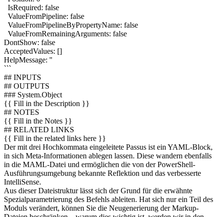
IsRequired: false
ValueFromPipeline: false
ValueFromPipelineByPropertyName: false
ValueFromRemainingArguments: false
DontShow: false
AcceptedValues: []
HelpMessage: ''
```
## INPUTS
## OUTPUTS
### System.Object
{{ Fill in the Description }}
## NOTES
{{ Fill in the Notes }}
## RELATED LINKS
{{ Fill in the related links here }}
Der mit drei Hochkommata eingeleitete Passus ist ein YAML-Block,
in sich Meta-Informationen ablegen lassen. Diese wandern ebenfalls
in die MAML-Datei und ermöglichen die von der PowerShell-
Ausführungsumgebung bekannte Reflektion und das verbesserte
IntelliSense.
Aus dieser Dateistruktur lässt sich der Grund für die erwähnte
Spezialparametrierung des Befehls ableiten. Hat sich nur ein Teil des
Moduls verändert, können Sie die Neugenerierung der Markup-
Dateien beschränken – warum dies wichtig ist, werden wir in den