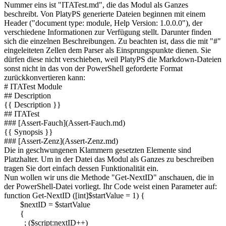
Nummer eins ist "ITATest.md", die das Modul als Ganzes
beschreibt. Von PlatyPS generierte Dateien beginnen mit einem
Header ("document type: module, Help Version: 1.0.0.0"), der
verschiedene Informationen zur Verfügung stellt. Darunter finden
sich die einzelnen Beschreibungen. Zu beachten ist, dass die mit "#"
eingeleiteten Zellen dem Parser als Einsprungspunkte dienen. Sie
dürfen diese nicht verschieben, weil PlatyPS die Markdown-Dateien
sonst nicht in das von der PowerShell geforderte Format
zurückkonvertieren kann:
# ITATest Module
## Description
{{ Description }}
## ITATest
### [Assert-Fauch](Assert-Fauch.md)
{{ Synopsis }}
### [Assert-Zenz](Assert-Zenz.md)
Die in geschwungenen Klammern gesetzten Elemente sind
Platzhalter. Um in der Datei das Modul als Ganzes zu beschreiben
tragen Sie dort einfach dessen Funktionalität ein.
Nun wollen wir uns die Methode "Get-NextID" anschauen, die in
der PowerShell-Datei vorliegt. Ihr Code weist einen Parameter auf:
function Get-NextID ([int]$startValue = 1) {
$nextID = $startValue
{
; ($script:nextID++)