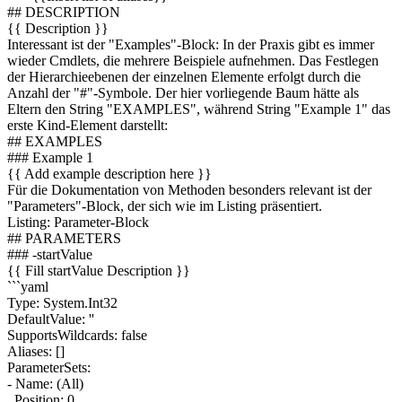
## DESCRIPTION
{{ Description }}
Interessant ist der "Examples"-Block: In der Praxis gibt es immer
wieder Cmdlets, die mehrere Beispiele aufnehmen. Das Festlegen
der Hierarchieebenen der einzelnen Elemente erfolgt durch die
Anzahl der "#"-Symbole. Der hier vorliegende Baum hätte als
Eltern den String "EXAMPLES", während String "Example 1" das
erste Kind-Element darstellt:
## EXAMPLES
### Example 1
{{ Add example description here }}
Für die Dokumentation von Methoden besonders relevant ist der
"Parameters"-Block, der sich wie im Listing präsentiert.
Listing: Parameter-Block
## PARAMETERS
### -startValue
{{ Fill startValue Description }}
```yaml
Type: System.Int32
DefaultValue: ''
SupportsWildcards: false
Aliases: []
ParameterSets:
- Name: (All)
Position: 0