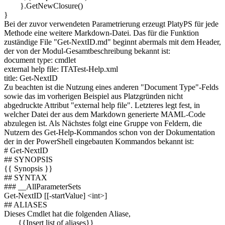
}.GetNewClosure()
}
Bei der zuvor verwendeten Parametrierung erzeugt PlatyPS für jede
Methode eine weitere Markdown-Datei. Das für die Funktion
zuständige File "Get-NextID.md" beginnt abermals mit dem Header,
der von der Modul-Gesamtbeschreibung bekannt ist:
document type: cmdlet
external help file: ITATest-Help.xml
title: Get-NextID
Zu beachten ist die Nutzung eines anderen "Document Type"-Felds
sowie das im vorherigen Beispiel aus Platzgründen nicht
abgedruckte Attribut "external help file". Letzteres legt fest, in
welcher Datei der aus dem Markdown generierte MAML-Code
abzulegen ist. Als Nächstes folgt eine Gruppe von Feldern, die
Nutzern des Get-Help-Kommandos schon von der Dokumentation
der in der PowerShell eingebauten Kommandos bekannt ist:
# Get-NextID
## SYNOPSIS
{{ Synopsis }}
## SYNTAX
### __AllParameterSets
Get-NextID [[-startValue] <int>]
## ALIASES
Dieses Cmdlet hat die folgenden Aliase,
{{Insert list of aliases}}