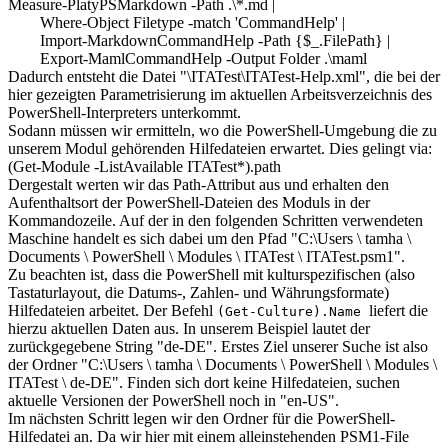
Measure-PlatyPSMarkdown -Path .\*.md |
Where-Object Filetype -match 'CommandHelp' |
Import-MarkdownCommandHelp -Path {$_.FilePath} |
Export-MamlCommandHelp -Output Folder .\maml
Dadurch entsteht die Datei "\ITATest\ITATest-Help.xml", die bei der
hier gezeigten Parametrisierung im aktuellen Arbeitsverzeichnis des
PowerShell-Interpreters unterkommt.
Sodann müssen wir ermitteln, wo die PowerShell-Umgebung die zu
unserem Modul gehörenden Hilfedateien erwartet. Dies gelingt via:
(Get-Module -ListAvailable ITATest*).path
Dergestalt werten wir das Path-Attribut aus und erhalten den
Aufenthaltsort der PowerShell-Dateien des Moduls in der
Kommandozeile. Auf der in den folgenden Schritten verwendeten
Maschine handelt es sich dabei um den Pfad "C:\Users \ tamha \
Documents \ PowerShell \ Modules \ ITATest \ ITATest.psm1".
Zu beachten ist, dass die PowerShell mit kulturspezifischen (also
Tastaturlayout, die Datums-, Zahlen- und Währungsformate)
Hilfedateien arbeitet. Der Befehl
liefert die
(Get-Culture).Name
hierzu aktuellen Daten aus. In unserem Beispiel lautet der
zurückgegebene String "de-DE". Erstes Ziel unserer Suche ist also
der Ordner "C:\Users \ tamha \ Documents \ PowerShell \ Modules \
ITATest \ de-DE". Finden sich dort keine Hilfedateien, suchen
aktuelle Versionen der PowerShell noch in "en-US".
Im nächsten Schritt legen wir den Ordner für die PowerShell-
Hilfedatei an. Da wir hier mit einem alleinstehenden PSM1-File