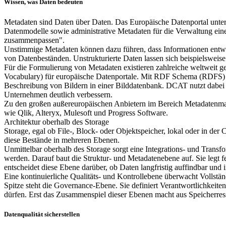
Wissen, was Daten bedeuten
Metadaten sind Daten über Daten. Das Europäische Datenportal untersc
Datenmodelle sowie administrative Metadaten für die Verwaltung eine
zusammenpassen".
Unstimmige Metadaten können dazu führen, dass Informationen entwe
von Datenbeständen. Unstrukturierte Daten lassen sich beispielsweis
Für die Formulierung von Metadaten existieren zahlreiche weltweit 
Vocabulary) für europäische Datenportale. Mit RDF Schema (RDFS) las
Beschreibung von Bildern in einer Bilddatenbank. DCAT nutzt dabei
Unternehmen deutlich verbessern.
Zu den großen außereuropäischen Anbietern im Bereich Metadatenman
wie Qlik, Alteryx, Mulesoft und Progress Software.
Architektur oberhalb des Storage
Storage, egal ob File-, Block- oder Objektspeicher, lokal oder in der 
diese Bestände in mehreren Ebenen.
Unmittelbar oberhalb des Storage sorgt eine Integrations- und Trans
werden. Darauf baut die Struktur- und Metadatenebene auf. Sie legt 
entscheidet diese Ebene darüber, ob Daten langfristig auffindbar und i
Eine kontinuierliche Qualitäts- und Kontrollebene überwacht Vollstän
Spitze steht die Governance-Ebene. Sie definiert Verantwortlichkeit
dürfen. Erst das Zusammenspiel dieser Ebenen macht aus Speicherresso
Datenqualität sicherstellen