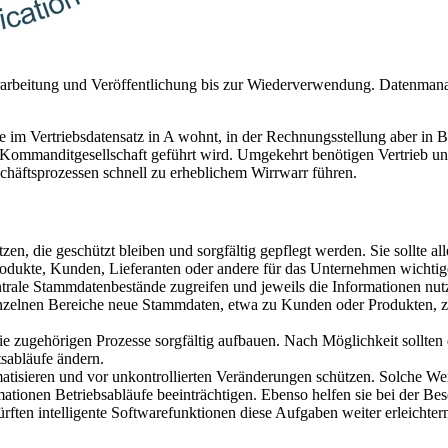
rbeitung und Veröffentlichung bis zur Wiederverwendung. Datenmanagem
 im Vertriebsdatensatz in A wohnt, in der Rechnungsstellung aber in B
. Kommanditgesellschaft geführt wird. Umgekehrt benötigen Vertrieb
häftsprozessen schnell zu erheblichem Wirrwarr führen.
n, die geschützt bleiben und sorgfältig gepflegt werden. Sie sollte al
odukte, Kunden, Lieferanten oder andere für das Unternehmen wichtig
trale Stammdatenbestände zugreifen und jeweils die Informationen nut
e einzelnen Bereiche neue Stammdaten, etwa zu Kunden oder Produkten, z
zugehörigen Prozesse sorgfältig aufbauen. Nach Möglichkeit sollten die
sabläufe ändern.
isieren und vor unkontrollierten Veränderungen schützen. Solche W
tionen Betriebsabläufe beeinträchtigen. Ebenso helfen sie bei der Bese
rften intelligente Softwarefunktionen diese Aufgaben weiter erleichter