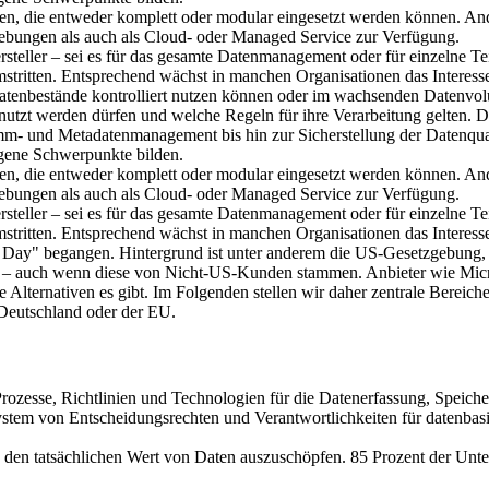
en, die entweder komplett oder modular eingesetzt werden können. Ande
ebungen als auch als Cloud- oder Managed Service zur Verfügung.
eller – sei es für das gesamte Datenmanagement oder für einzelne Teil
tritten. Entsprechend wächst in manchen Organisationen das Interesse
tenbestände kontrolliert nutzen können oder im wachsenden Datenvolu
 genutzt werden dürfen und welche Regeln für ihre Verarbeitung gelten
mm- und Metadatenmanagement bis hin zur Sicherstellung der Datenqua
igene Schwerpunkte bilden.
en, die entweder komplett oder modular eingesetzt werden können. Ande
ebungen als auch als Cloud- oder Managed Service zur Verfügung.
eller – sei es für das gesamte Datenmanagement oder für einzelne Teil
tritten. Entsprechend wächst in manchen Organisationen das Interesse
e Day" begangen. Hintergrund ist unter anderem die US-Gesetzgebung
 – auch wenn diese von Nicht-US-Kunden stammen. Anbieter wie Microso
e Alternativen es gibt. Im Folgenden stellen wir daher zentrale Berei
 Deutschland oder der EU.
Prozesse, Richtlinien und Technologien für die Datenerfassung, Speiche
stem von Entscheidungsrechten und Verantwortlichkeiten für datenbasie
r, den tatsächlichen Wert von Daten auszuschöpfen. 85 Prozent der Unt