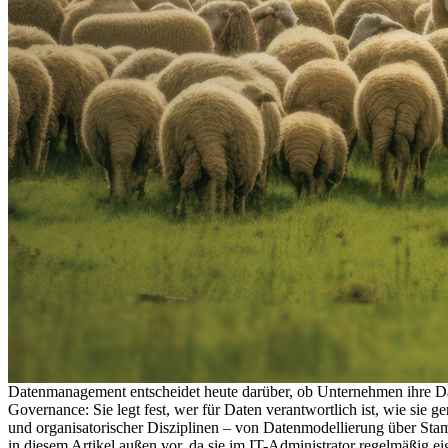
Datenmanagement entscheidet heute darüber, ob Unternehmen ihre Da
Governance: Sie legt fest, wer für Daten verantwortlich ist, wie sie
und organisatorischer Disziplinen – von Datenmodellierung über Sta
in diesem Artikel außen vor, da sie im IT-Administrator regelmäßig e