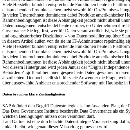
Viele Hersteller bündeln entsprechende Funktionen heute in Plattform
entsprechenden Produkte stehen meist sowohl für On-Premises- Umg
In vielen Unternehmen dominieren dabei Produkte amerikanischer Herst
Rahmenbedingungen ist diese Abhängigkeit jedoch nicht überall unums
Datenmanagement entscheidet heute darüber, ob Unternehmen ihre Da
Governance: Sie legt fest, wer für Daten verantwortlich ist, wie sie
und organisatorischer Disziplinen – von Datenmodellierung über Sta
in diesem Artikel außen vor, da sie im IT-Administrator regelmäßig e
Viele Hersteller bündeln entsprechende Funktionen heute in Plattform
entsprechenden Produkte stehen meist sowohl für On-Premises- Umg
In vielen Unternehmen dominieren dabei Produkte amerikanischer Herst
Rahmenbedingungen ist diese Abhängigkeit jedoch nicht überall unums
Vor diesem Hintergrund wird jeden Januar der "Digital Independenc
Behörden Zugriff auf bei ihnen gespeicherte Daten gewähren müssen
anzufechten. Dennoch stellt sich für viele Anwender die Frage, welch
über ausgewählte Anbieter entsprechender Software mit Hauptsitz in
Daten brauchen klare Zuständigkeiten
SAP definiert den Begriff Datenstrategie als "umfassenden Plan, der 
Das Data Governance Institute beschreibt Data Governance als ein Sy
welchen Bedingungen nutzen oder verändern darf.
Laut Gartner ist eine durchdachte Datenstrategie Voraussetzung dafü
unklar bleibt, wie genau dieser Misserfolg gemessen wird.