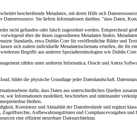
heidet beschreibende Metadaten, mit deren Hilfe sich Datenressourcen 
r Datenressource. Sie liefern Informationen darüber, "dass Daten, Kon
der nicht gefunden oder falsch zugeordnet werden. Entsprechend groß
e vorwiegend über die ihnen zugeordneten Metadaten finden. Metadaten 
genutzte Standards, etwa Dublin Core für veröffentlichte Bilder und 
sen sich zudem individuelle Metadatenschemata erstellen, die für eine
 wiederum Begriffe aus anderen Spezialterminologien wie Dublin Core
agement zählen unter anderem Informatica, Oracle und Astera Softwar
Cloud, bildet die physische Grundlage jeder Datenlandschaft. Datenmanag
formationsebene dafür, dass Daten aus unterschiedlichen Quellen zusamm
fest, wie Informationen modelliert, beschrieben und miteinander verk
nterpretierbar bleiben.
digkeit, Konsistenz und Aktualität der Datenbestände und ergänzt klass
en, Zugriffsrechte, Aufbewahrungsfristen und Compliancevorgaben und 
urcen eine effizient steuerbare Datenarchitektur.