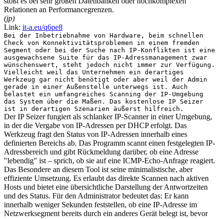
stößt es bei sehr großen Datenbanken oder hochkomplexen
Relationen an Performancegrenzen.
(jp)
Link:
it-a.eu/q6pe8
Bei der Inbetriebnahme von Hardware, beim schnellen
Check von Konnektivitätsproblemen in einem fremden
Segment oder bei der Suche nach IP-Konflikten ist eine
ausgewachsene Suite für das IP-Adressmanagement zwar
wünschenswert, steht jedoch nicht immer zur Verfügung.
Vielleicht weil das Unternehmen ein derartiges
Werkzeug gar nicht benötigt oder aber weil der Admin
gerade in einer Außenstelle unterwegs ist. Auch
belastet ein umfangreiches Scanning der IP-Umgebung
das System über die Maßen. Das kostenlose IP Seizer
ist in derartigen Szenarien äußerst hilfreich.
Der IP Seizer fungiert als schlanker IP-Scanner in einer Umgebung,
in der die Vergabe von IP-Adressen per DHCP erfolgt. Das
Werkzeug fragt den Status von IP-Adressen innerhalb eines
definierten Bereichs ab. Das Programm scannt einen festgelegten IP-
Adressbereich und gibt Rückmeldung darüber, ob eine Adresse
"lebendig" ist – sprich, ob sie auf eine ICMP-Echo-Anfrage reagiert.
Das Besondere an diesem Tool ist seine minimalistische, aber
effiziente Umsetzung. Es erlaubt das direkte Scannen nach aktiven
Hosts und bietet eine übersichtliche Darstellung der Antwortzeiten
und des Status. Für den Administrator bedeutet das: Er kann
innerhalb weniger Sekunden feststellen, ob eine IP-Adresse im
Netzwerksegment bereits durch ein anderes Gerät belegt ist, bevor