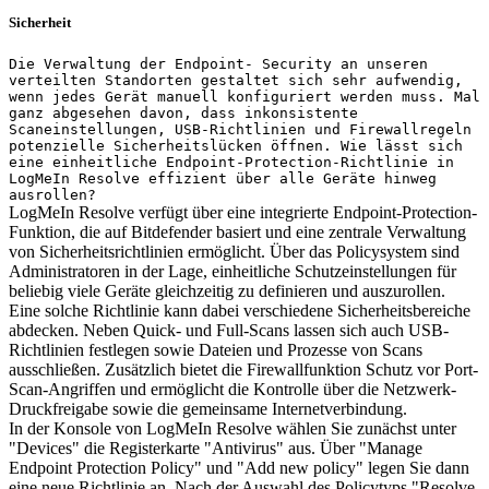
Sicherheit
Die Verwaltung der Endpoint- Security an unseren
verteilten Standorten gestaltet sich sehr aufwendig,
wenn jedes Gerät manuell konfiguriert werden muss. Mal
ganz abgesehen davon, dass inkonsistente
Scaneinstellungen, USB-Richtlinien und Firewallregeln
potenzielle Sicherheitslücken öffnen. Wie lässt sich
eine einheitliche Endpoint-Protection-Richtlinie in
LogMeIn Resolve effizient über alle Geräte hinweg
ausrollen?
LogMeIn Resolve verfügt über eine integrierte Endpoint-Protection-
Funktion, die auf Bitdefender basiert und eine zentrale Verwaltung
von Sicherheitsrichtlinien ermöglicht. Über das Policysystem sind
Administratoren in der Lage, einheitliche Schutzeinstellungen für
beliebig viele Geräte gleichzeitig zu definieren und auszurollen.
Eine solche Richtlinie kann dabei verschiedene Sicherheitsbereiche
abdecken. Neben Quick- und Full-Scans lassen sich auch USB-
Richtlinien festlegen sowie Dateien und Prozesse von Scans
ausschließen. Zusätzlich bietet die Firewallfunktion Schutz vor Port-
Scan-Angriffen und ermöglicht die Kontrolle über die Netzwerk-
Druckfreigabe sowie die gemeinsame Internetverbindung.
In der Konsole von LogMeIn Resolve wählen Sie zunächst unter
"Devices" die Registerkarte "Antivirus" aus. Über "Manage
Endpoint Protection Policy" und "Add new policy" legen Sie dann
eine neue Richtlinie an. Nach der Auswahl des Policytyps "Resolve