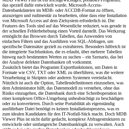
das speziell dafür entwickelt wurde, Microsoft-Access-
Datenbankdateien im MDB- oder ACCDB-Format zu öffnen,
anzuzeigen und rudimentär zu bearbeiten, ohne dass eine Installation
von Microsoft Access auf dem Zielsystem erforderlich ist. Die
Features des Tools sind auf das Wesentliche reduziert, was gerade in
der schnellen Fehlerbehebung einen Vorteil darstellt. Das Werkzeug
ermöglicht das Browsen durch Tabellen, das Anwenden von
einfachen Filtern und das Ausführen von SQL-Abfragen, um
spezifische Datensätze gezielt zu extrahieren. Besonders hilfreich ist
die integrierte Suchfunktion, die es erlaubt, über mehrere Tabellen
hinweg nach bestimmten Werten zu suchen – ein Szenario, das bei
der Analyse defekter Datenbanken oft vorkommt.
Zusätzlich bietet das Programm Exportfunktionen, um Daten in
Formate wie CSV, TXT oder XML zu überführen, was die weitere
Verarbeitung in Skripten oder anderen Systemen vereinfacht.
Nützlich ist auch die Option, Tabellendefinitionen einzusehen, was
dem Administrator hilft, das Datenmodell zu verstehen, ohne das
Risiko einzugehen, die Datenbank durch eine Schreiboperation in
einer komplexen Office-Umgebung unbeabsichtigt zu beschädigen
oder zu konvertieren. Durch seine Portabilität als eigenständig
ausführbare Datei benötigt es keinen Installationsprozess, was es
zum idealen Kandidaten für den IT-Notfall-Stick macht. Doch MDB
Viewer Plus ist nicht dafür gedacht, komplexe Abfragestrukturen zu
entwickeln oder umfangreiche Datenbanklogik zu verwalten. Auch