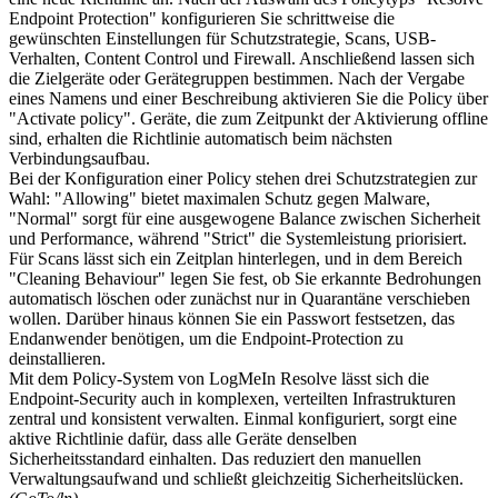
Endpoint Protection" konfigurieren Sie schrittweise die
gewünschten Einstellungen für Schutzstrategie, Scans, USB-
Verhalten, Content Control und Firewall. Anschließend lassen sich
die Zielgeräte oder Gerätegruppen bestimmen. Nach der Vergabe
eines Namens und einer Beschreibung aktivieren Sie die Policy über
"Activate policy". Geräte, die zum Zeitpunkt der Aktivierung offline
sind, erhalten die Richtlinie automatisch beim nächsten
Verbindungsaufbau.
Bei der Konfiguration einer Policy stehen drei Schutzstrategien zur
Wahl: "Allowing" bietet maximalen Schutz gegen Malware,
"Normal" sorgt für eine ausgewogene Balance zwischen Sicherheit
und Performance, während "Strict" die Systemleistung priorisiert.
Für Scans lässt sich ein Zeitplan hinterlegen, und in dem Bereich
"Cleaning Behaviour" legen Sie fest, ob Sie erkannte Bedrohungen
automatisch löschen oder zunächst nur in Quarantäne verschieben
wollen. Darüber hinaus können Sie ein Passwort festsetzen, das
Endanwender benötigen, um die Endpoint-Protection zu
deinstallieren.
Mit dem Policy-System von LogMeIn Resolve lässt sich die
Endpoint-Security auch in komplexen, verteilten Infrastrukturen
zentral und konsistent verwalten. Einmal konfiguriert, sorgt eine
aktive Richtlinie dafür, dass alle Geräte denselben
Sicherheitsstandard einhalten. Das reduziert den manuellen
Verwaltungsaufwand und schließt gleichzeitig Sicherheitslücken.