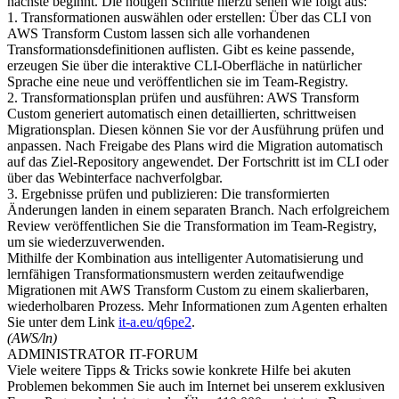
nächste beginnt. Die nötigen Schritte hierzu sehen wie folgt aus:
1. Transformationen auswählen oder erstellen: Über das CLI von
AWS Transform Custom lassen sich alle vorhandenen
Transformationsdefinitionen auflisten. Gibt es keine passende,
erzeugen Sie über die interaktive CLI-Oberfläche in natürlicher
Sprache eine neue und veröffentlichen sie im Team-Registry.
2. Transformationsplan prüfen und ausführen: AWS Transform
Custom generiert automatisch einen detaillierten, schrittweisen
Migrationsplan. Diesen können Sie vor der Ausführung prüfen und
anpassen. Nach Freigabe des Plans wird die Migration automatisch
auf das Ziel-Repository angewendet. Der Fortschritt ist im CLI oder
über das Webinterface nachverfolgbar.
3. Ergebnisse prüfen und publizieren: Die transformierten
Änderungen landen in einem separaten Branch. Nach erfolgreichem
Review veröffentlichen Sie die Transformation im Team-Registry,
um sie wiederzuverwenden.
Mithilfe der Kombination aus intelligenter Automatisierung und
lernfähigen Transformationsmustern werden zeitaufwendige
Migrationen mit AWS Transform Custom zu einem skalierbaren,
wiederholbaren Prozess. Mehr Informationen zum Agenten erhalten
Sie unter dem Link
it-a.eu/q6pe2
.
(AWS/ln)
ADMINISTRATOR IT-FORUM
Viele weitere Tipps & Tricks sowie konkrete Hilfe bei akuten
Problemen bekommen Sie auch im Internet bei unserem exklusiven