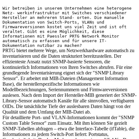
Wir betreiben in unserem Unternehmen eine heterogene
Netz- werkinfrastruktur mit Switches verschiedener
Hersteller an mehreren Stand- orten. Die manuelle
Dokumentation von Switch-Ports, VLANs und
Firmwareversionen kostet uns viel Zeit und ist oft
veraltet. Gibt es eine Möglichkeit, diese
Informationen mit Paessler PRTG Network Monitor
automatisch zu erfassen und für unsere IT-
Dokumentation nutzbar zu machen?
PRTG bietet mehrere Wege, um Netzwerkhardware automatisch zu
inventarisieren und die Daten strukturiert bereitzustellen. Der
effizienteste Ansatz nutzt SNMP-basierte Sensoren, die
kontinuierlich Informationen von Ihren Switches abrufen. Für eine
grundlegende Inventarisierung eignet sich der "SNMP Library
Sensor". Er arbeitet mit MIB-Dateien (Management Information
Base), die herstellerspezifische Informationen wie
Modellbezeichnungen, Seriennummern und Firmwareversionen
auslesen. Nach dem Import der Hersteller-MIB generiert der SNMP-
Library-Sensor automatisch Kanäle für alle sinnvollen, verfügbaren
OIDs. Die tatsächliche Tiefe der auslesbaren Daten hängt von der
Qualität und dem Umfang der MIB-Datei ab.
Für detaillierte Port- und VLAN-Informationen kommt der "SNMP
Custom Table Sensor" zum Einsatz. Mit ihm können Sie gezielt
SNMP-Tabellen abfragen – etwa die Interface-Tabelle (ifTable), die
Informationen zu jedem Switch-Port liefert: Portstatus,