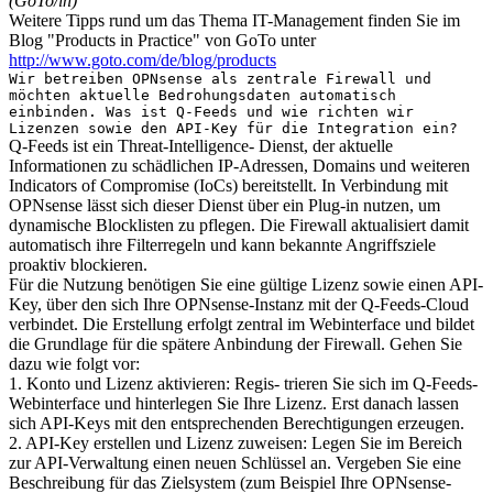
(GoTo/ln)
Weitere Tipps rund um das Thema IT-Management finden Sie im
Blog "Products in Practice" von GoTo unter
http://www.goto.com/de/blog/products
Wir betreiben OPNsense als zentrale Firewall und
möchten aktuelle Bedrohungsdaten automatisch
einbinden. Was ist Q-Feeds und wie richten wir
Lizenzen sowie den API-Key für die Integration ein?
Q-Feeds ist ein Threat-Intelligence- Dienst, der aktuelle
Informationen zu schädlichen IP-Adressen, Domains und weiteren
Indicators of Compromise (IoCs) bereitstellt. In Verbindung mit
OPNsense lässt sich dieser Dienst über ein Plug-in nutzen, um
dynamische Blocklisten zu pflegen. Die Firewall aktualisiert damit
automatisch ihre Filterregeln und kann bekannte Angriffsziele
proaktiv blockieren.
Für die Nutzung benötigen Sie eine gültige Lizenz sowie einen API-
Key, über den sich Ihre OPNsense-Instanz mit der Q-Feeds-Cloud
verbindet. Die Erstellung erfolgt zentral im Webinterface und bildet
die Grundlage für die spätere Anbindung der Firewall. Gehen Sie
dazu wie folgt vor:
1. Konto und Lizenz aktivieren: Regis- trieren Sie sich im Q-Feeds-
Webinterface und hinterlegen Sie Ihre Lizenz. Erst danach lassen
sich API-Keys mit den entsprechenden Berechtigungen erzeugen.
2. API-Key erstellen und Lizenz zuweisen: Legen Sie im Bereich
zur API-Verwaltung einen neuen Schlüssel an. Vergeben Sie eine
Beschreibung für das Zielsystem (zum Beispiel Ihre OPNsense-