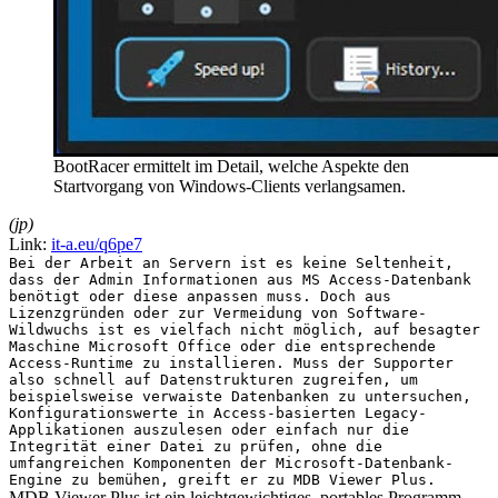
BootRacer ermittelt im Detail, welche Aspekte den
Startvorgang von Windows-Clients verlangsamen.
(jp)
Link:
it-a.eu/q6pe7
Bei der Arbeit an Servern ist es keine Seltenheit,
dass der Admin Informationen aus MS Access-Datenbank
benötigt oder diese anpassen muss. Doch aus
Lizenzgründen oder zur Vermeidung von Software-
Wildwuchs ist es vielfach nicht möglich, auf besagter
Maschine Microsoft Office oder die entsprechende
Access-Runtime zu installieren. Muss der Supporter
also schnell auf Datenstrukturen zugreifen, um
beispielsweise verwaiste Datenbanken zu untersuchen,
Konfigurationswerte in Access-basierten Legacy-
Applikationen auszulesen oder einfach nur die
Integrität einer Datei zu prüfen, ohne die
umfangreichen Komponenten der Microsoft-Datenbank-
Engine zu bemühen, greift er zu MDB Viewer Plus.
MDB Viewer Plus ist ein leichtgewichtiges, portables Programm,