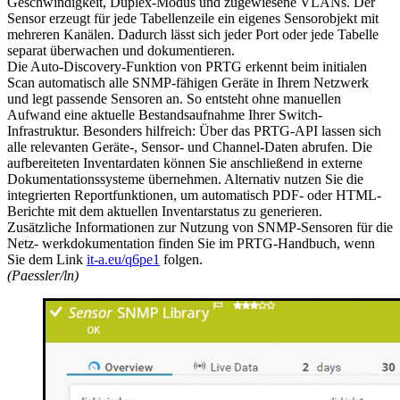
Geschwindigkeit, Duplex-Modus und zugewiesene VLANs. Der
Sensor erzeugt für jede Tabellenzeile ein eigenes Sensorobjekt mit
mehreren Kanälen. Dadurch lässt sich jeder Port oder jede Tabelle
separat überwachen und dokumentieren.
Die Auto-Discovery-Funktion von PRTG erkennt beim initialen
Scan automatisch alle SNMP-fähigen Geräte in Ihrem Netzwerk
und legt passende Sensoren an. So entsteht ohne manuellen
Aufwand eine aktuelle Bestandsaufnahme Ihrer Switch-
Infrastruktur. Besonders hilfreich: Über das PRTG-API lassen sich
alle relevanten Geräte-, Sensor- und Channel-Daten abrufen. Die
aufbereiteten Inventardaten können Sie anschließend in externe
Dokumentationssysteme übernehmen. Alternativ nutzen Sie die
integrierten Reportfunktionen, um automatisch PDF- oder HTML-
Berichte mit dem aktuellen Inventarstatus zu generieren.
Zusätzliche Informationen zur Nutzung von SNMP-Sensoren für die
Netz- werkdokumentation finden Sie im PRTG-Handbuch, wenn
Sie dem Link
it-a.eu/q6pe1
folgen.
(Paessler/ln)