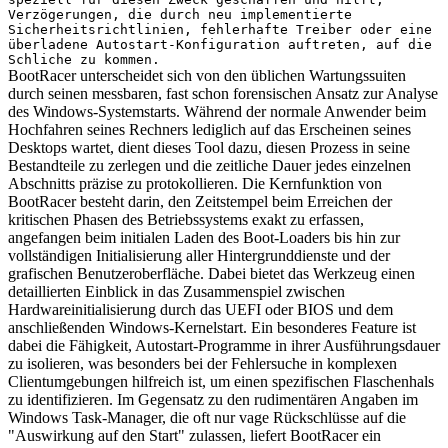
Verzögerungen, die durch neu implementierte
Sicherheitsrichtlinien, fehlerhafte Treiber oder eine
überladene Autostart-Konfiguration auftreten, auf die
Schliche zu kommen.
BootRacer unterscheidet sich von den üblichen Wartungssuiten
durch seinen messbaren, fast schon forensischen Ansatz zur Analyse
des Windows-Systemstarts. Während der normale Anwender beim
Hochfahren seines Rechners lediglich auf das Erscheinen seines
Desktops wartet, dient dieses Tool dazu, diesen Prozess in seine
Bestandteile zu zerlegen und die zeitliche Dauer jedes einzelnen
Abschnitts präzise zu protokollieren. Die Kernfunktion von
BootRacer besteht darin, den Zeitstempel beim Erreichen der
kritischen Phasen des Betriebssystems exakt zu erfassen,
angefangen beim initialen Laden des Boot-Loaders bis hin zur
vollständigen Initialisierung aller Hintergrunddienste und der
grafischen Benutzeroberfläche. Dabei bietet das Werkzeug einen
detaillierten Einblick in das Zusammenspiel zwischen
Hardwareinitialisierung durch das UEFI oder BIOS und dem
anschließenden Windows-Kernelstart. Ein besonderes Feature ist
dabei die Fähigkeit, Autostart-Programme in ihrer Ausführungsdauer
zu isolieren, was besonders bei der Fehlersuche in komplexen
Clientumgebungen hilfreich ist, um einen spezifischen Flaschenhals
zu identifizieren. Im Gegensatz zu den rudimentären Angaben im
Windows Task-Manager, die oft nur vage Rückschlüsse auf die
"Auswirkung auf den Start" zulassen, liefert BootRacer ein