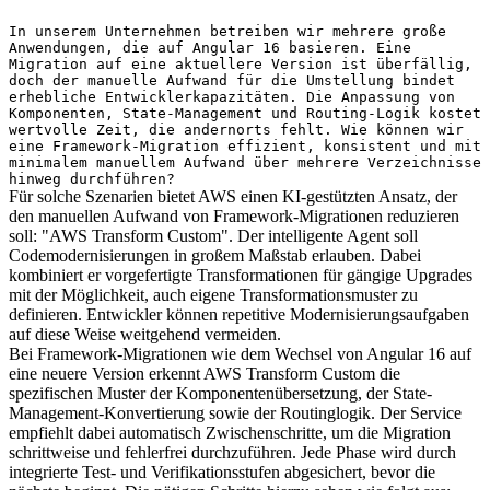
In unserem Unternehmen betreiben wir mehrere große
Anwendungen, die auf Angular 16 basieren. Eine
Migration auf eine aktuellere Version ist überfällig,
doch der manuelle Aufwand für die Umstellung bindet
erhebliche Entwicklerkapazitäten. Die Anpassung von
Komponenten, State-Management und Routing-Logik kostet
wertvolle Zeit, die andernorts fehlt. Wie können wir
eine Framework-Migration effizient, konsistent und mit
minimalem manuellem Aufwand über mehrere Verzeichnisse
hinweg durchführen?
Für solche Szenarien bietet AWS einen KI-gestützten Ansatz, der
den manuellen Aufwand von Framework-Migrationen reduzieren
soll: "AWS Transform Custom". Der intelligente Agent soll
Codemodernisierungen in großem Maßstab erlauben. Dabei
kombiniert er vorgefertigte Transformationen für gängige Upgrades
mit der Möglichkeit, auch eigene Transformationsmuster zu
definieren. Entwickler können repetitive Modernisierungsaufgaben
auf diese Weise weitgehend vermeiden.
Bei Framework-Migrationen wie dem Wechsel von Angular 16 auf
eine neuere Version erkennt AWS Transform Custom die
spezifischen Muster der Komponentenübersetzung, der State-
Management-Konvertierung sowie der Routinglogik. Der Service
empfiehlt dabei automatisch Zwischenschritte, um die Migration
schrittweise und fehlerfrei durchzuführen. Jede Phase wird durch
integrierte Test- und Verifikationsstufen abgesichert, bevor die